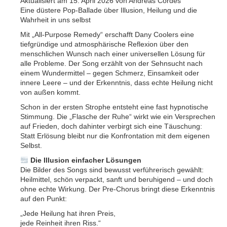
Aktualisiert am 15. April 2026 von Andreas Cordes
Eine düstere Pop-Ballade über Illusion, Heilung und die
Wahrheit in uns selbst
Mit „All-Purpose Remedy“ erschafft Dany Coolers eine
tiefgründige und atmosphärische Reflexion über den
menschlichen Wunsch nach einer universellen Lösung für
alle Probleme. Der Song erzählt von der Sehnsucht nach
einem Wundermittel – gegen Schmerz, Einsamkeit oder
innere Leere – und der Erkenntnis, dass echte Heilung nicht
von außen kommt.
Schon in der ersten Strophe entsteht eine fast hypnotische
Stimmung. Die „Flasche der Ruhe“ wirkt wie ein Versprechen
auf Frieden, doch dahinter verbirgt sich eine Täuschung:
Statt Erlösung bleibt nur die Konfrontation mit dem eigenen
Selbst.
Die Illusion einfacher Lösungen
Die Bilder des Songs sind bewusst verführerisch gewählt:
Heilmittel, schön verpackt, sanft und beruhigend – und doch
ohne echte Wirkung. Der Pre-Chorus bringt diese Erkenntnis
auf den Punkt:
„Jede Heilung hat ihren Preis,
jede Reinheit ihren Riss.“