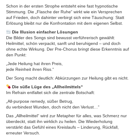
Schon in der ersten Strophe entsteht eine fast hypnotische
Stimmung. Die „Flasche der Ruhe“ wirkt wie ein Versprechen
auf Frieden, doch dahinter verbirgt sich eine Täuschung: Statt
Erlösung bleibt nur die Konfrontation mit dem eigenen Selbst.
Die Illusion einfacher Lösungen
Die Bilder des Songs sind bewusst verführerisch gewählt:
Heilmittel, schön verpackt, sanft und beruhigend – und doch
ohne echte Wirkung. Der Pre-Chorus bringt diese Erkenntnis auf
den Punkt:
„Jede Heilung hat ihren Preis,
jede Reinheit ihren Riss.“
Der Song macht deutlich: Abkürzungen zur Heilung gibt es nicht.
Die süße Lüge des „Allheilmittels“
Im Refrain entfaltet sich die zentrale Botschaft:
„All-purpose remedy, süßer Betrug,
du verbindest Wunden, doch nicht den Verlust…“
Das „Allheilmittel“ wird zur Metapher für alles, was Schmerz nur
überdeckt, statt ihn wirklich zu heilen. Die Wiederholung
verstärkt das Gefühl eines Kreislaufs – Linderung, Rückfall,
erneuter Versuch.