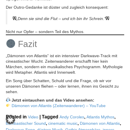
Der Outro-Gedanke ist düster und zugleich konsequent:
„Denn sie sind die Flut – und ich bin ihr Schrein.“
Nicht nur Opfer – sondern Teil des Mythos.
Fazit
„Dämonen von Atlantis“ ist ein intensiver Darkwave-Track mit
cineastischer Wucht. Zeitenwanderer erschafft hier kein
Märchen, sondern ein musikalisches Psychogramm. Mythologie
wird Metapher. Atlantis wird Innenwelt.
Ein Song über Schatten, Schuld und die Frage, ob wir vor
unseren Dämonen fliehen – oder lernen, ihnen ins Gesicht zu
sehen.
Jetzt eintauchen und das Video ansehen:
Dämonen von Atlantis (Zeitenwanderer) – YouTube
Posted in
|
Tagged
,
,
Video
Andy Coroles
Atlantis Mythos
,
,
,
bombastischer Sound
cinematic music
Dämonen von Atlantis
,
,
,
Darkwave Song
düstere Musik
Gothic Atmosphäre
innere