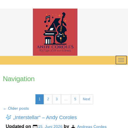
Navigation
1
2
3
…
5
Next
←
Older posts
„Interstellar“ – Andy Coroles
Updated on
by
15. Juni 2026
Andreas Cordes