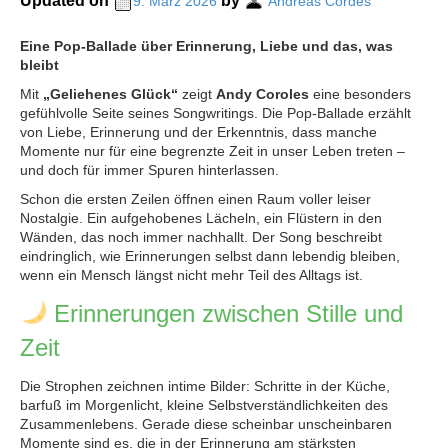
Updated on
by
9. März 2026
Andreas Cordes
Eine Pop-Ballade über Erinnerung, Liebe und das, was
bleibt
Mit
„Geliehenes Glück“
zeigt
Andy Coroles
eine besonders
gefühlvolle Seite seines Songwritings. Die Pop-Ballade erzählt
von Liebe, Erinnerung und der Erkenntnis, dass manche
Momente nur für eine begrenzte Zeit in unser Leben treten –
und doch für immer Spuren hinterlassen.
Schon die ersten Zeilen öffnen einen Raum voller leiser
Nostalgie. Ein aufgehobenes Lächeln, ein Flüstern in den
Wänden, das noch immer nachhallt. Der Song beschreibt
eindringlich, wie Erinnerungen selbst dann lebendig bleiben,
wenn ein Mensch längst nicht mehr Teil des Alltags ist.
Erinnerungen zwischen Stille und
Zeit
Die Strophen zeichnen intime Bilder: Schritte in der Küche,
barfuß im Morgenlicht, kleine Selbstverständlichkeiten des
Zusammenlebens. Gerade diese scheinbar unscheinbaren
Momente sind es, die in der Erinnerung am stärksten