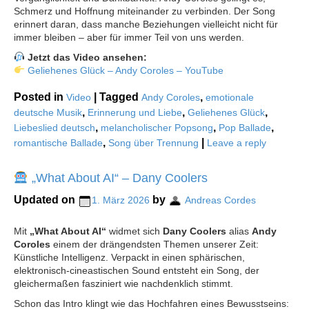
Schmerz und Hoffnung miteinander zu verbinden. Der Song
erinnert daran, dass manche Beziehungen vielleicht nicht für
immer bleiben – aber für immer Teil von uns werden.
Jetzt das Video ansehen:
Geliehenes Glück – Andy Coroles – YouTube
Posted in
|
Tagged
,
Video
Andy Coroles
emotionale
,
,
,
deutsche Musik
Erinnerung und Liebe
Geliehenes Glück
,
,
,
Liebeslied deutsch
melancholischer Popsong
Pop Ballade
,
|
romantische Ballade
Song über Trennung
Leave a reply
„What About AI“ – Dany Coolers
Updated on
by
1. März 2026
Andreas Cordes
Mit
„What About AI“
widmet sich
Dany Coolers
alias
Andy
Coroles
einem der drängendsten Themen unserer Zeit:
Künstliche Intelligenz. Verpackt in einen sphärischen,
elektronisch-cineastischen Sound entsteht ein Song, der
gleichermaßen fasziniert wie nachdenklich stimmt.
Schon das Intro klingt wie das Hochfahren eines Bewusstseins: