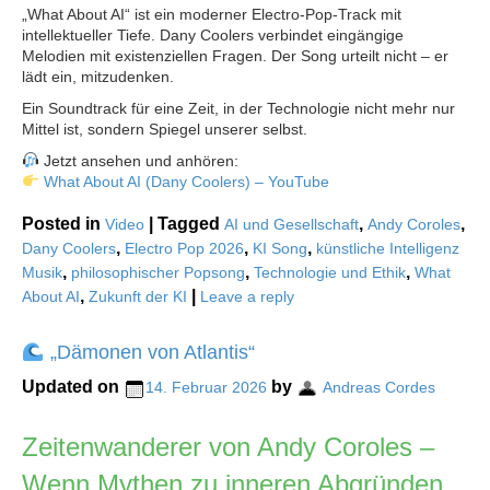
„What About AI“ ist ein moderner Electro-Pop-Track mit
intellektueller Tiefe. Dany Coolers verbindet eingängige
Melodien mit existenziellen Fragen. Der Song urteilt nicht – er
lädt ein, mitzudenken.
Ein Soundtrack für eine Zeit, in der Technologie nicht mehr nur
Mittel ist, sondern Spiegel unserer selbst.
Jetzt ansehen und anhören:
What About AI (Dany Coolers) – YouTube
Posted in
|
Tagged
,
,
Video
AI und Gesellschaft
Andy Coroles
,
,
,
Dany Coolers
Electro Pop 2026
KI Song
künstliche Intelligenz
,
,
,
Musik
philosophischer Popsong
Technologie und Ethik
What
,
|
About AI
Zukunft der KI
Leave a reply
„Dämonen von Atlantis“
Updated on
by
14. Februar 2026
Andreas Cordes
Zeitenwanderer von Andy Coroles –
Wenn Mythen zu inneren Abgründen