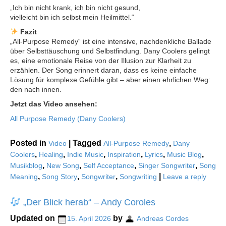
„Ich bin nicht krank, ich bin nicht gesund,
vielleicht bin ich selbst mein Heilmittel.“
Fazit
„All-Purpose Remedy“ ist eine intensive, nachdenkliche Ballade
über Selbsttäuschung und Selbstfindung. Dany Coolers gelingt
es, eine emotionale Reise von der Illusion zur Klarheit zu
erzählen. Der Song erinnert daran, dass es keine einfache
Lösung für komplexe Gefühle gibt – aber einen ehrlichen Weg:
den nach innen.
Jetzt das Video ansehen:
All Purpose Remedy (Dany Coolers)
Posted in
|
Tagged
,
Video
All-Purpose Remedy
Dany
,
,
,
,
,
,
Coolers
Healing
Indie Music
Inspiration
Lyrics
Music Blog
,
,
,
,
Musikblog
New Song
Self Acceptance
Singer Songwriter
Song
,
,
,
|
Meaning
Song Story
Songwriter
Songwriting
Leave a reply
„Der Blick herab“ – Andy Coroles
Updated on
by
15. April 2026
Andreas Cordes