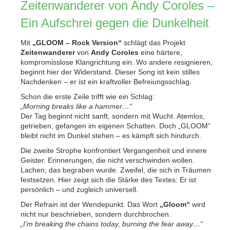
Zeitenwanderer von Andy Coroles –
Ein Aufschrei gegen die Dunkelheit
Mit
„GLOOM – Rock Version“
schlägt das Projekt
Zeitenwanderer
von
Andy Coroles
eine härtere,
kompromisslose Klangrichtung ein. Wo andere resignieren,
beginnt hier der Widerstand. Dieser Song ist kein stilles
Nachdenken – er ist ein kraftvoller Befreiungsschlag.
Schon die erste Zeile trifft wie ein Schlag:
„Morning breaks like a hammer…“
Der Tag beginnt nicht sanft, sondern mit Wucht. Atemlos,
getrieben, gefangen im eigenen Schatten. Doch „GLOOM“
bleibt nicht im Dunkel stehen – es kämpft sich hindurch.
Die zweite Strophe konfrontiert Vergangenheit und innere
Geister. Erinnerungen, die nicht verschwinden wollen.
Lachen, das begraben wurde. Zweifel, die sich in Träumen
festsetzen. Hier zeigt sich die Stärke des Textes: Er ist
persönlich – und zugleich universell.
Der Refrain ist der Wendepunkt. Das Wort
„Gloom“
wird
nicht nur beschrieben, sondern durchbrochen.
„I’m breaking the chains today, burning the fear away…“