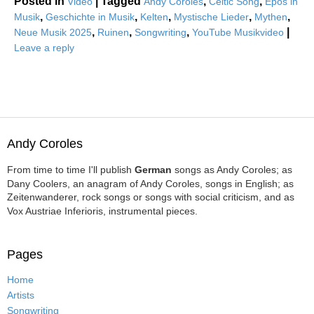
Posted in
|
Tagged
,
,
Video
Andy Coroles
Celtic Song
Epos in
,
,
,
,
,
Musik
Geschichte in Musik
Kelten
Mystische Lieder
Mythen
,
,
,
|
Neue Musik 2025
Ruinen
Songwriting
YouTube Musikvideo
Leave a reply
Andy Coroles
From time to time I'll publish
German
songs as Andy Coroles; as
Dany Coolers, an anagram of Andy Coroles, songs in English; as
Zeitenwanderer, rock songs or songs with social criticism, and as
Vox Austriae Inferioris, instrumental pieces.
Pages
Home
Artists
Songwriting