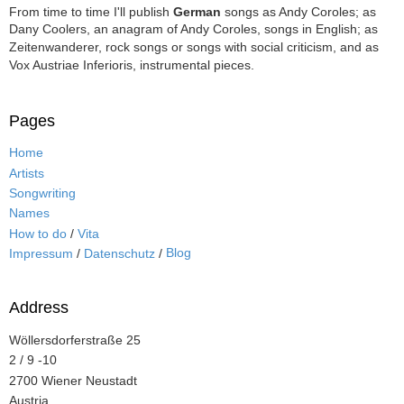
From time to time I'll publish
German
songs as Andy Coroles; as
Dany Coolers, an anagram of Andy Coroles, songs in English; as
Zeitenwanderer, rock songs or songs with social criticism, and as
Vox Austriae Inferioris, instrumental pieces.
Pages
Home
Artists
Songwriting
Names
How to do
/
Vita
Blog
Impressum
/
Datenschutz
/
Address
Wöllersdorferstraße 25
2 / 9 -10
2700 Wiener Neustadt
Austria