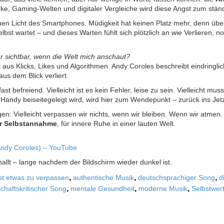
ke, Gaming-Welten und digitaler Vergleiche wird diese Angst zum ständi
uen Licht des Smartphones. Müdigkeit hat keinen Platz mehr, denn über
t wartet – und dieses Warten fühlt sich plötzlich an wie Verlieren, n
r sichtbar, wenn die Welt mich anschaut?
lt aus Klicks, Likes und Algorithmen. Andy Coroles beschreibt eindring
aus dem Blick verliert.
 fast befreiend. Vielleicht ist es kein Fehler, leise zu sein. Vielleicht m
Handy beiseitegelegt wird, wird hier zum Wendepunkt – zurück ins Jetz
gen: Vielleicht verpassen wir nichts, wenn wir bleiben. Wenn wir atmen.
ür Selbstannahme
, für innere Ruhe in einer lauten Welt.
ndy Coroles) – YouTube
llt – lange nachdem der Bildschirm wieder dunkel ist.
,
,
,
t etwas zu verpassen
authentische Musik
deutschsprachiger Song
d
,
,
,
schaftskritischer Song
mentale Gesundheit
moderne Musik
Selbstwer