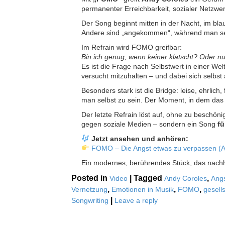
permanenter Erreichbarkeit, sozialer Netzwer
Der Song beginnt mitten in der Nacht, im bla
Andere sind „angekommen“, während man selbs
Im Refrain wird FOMO greifbar:
Bin ich genug, wenn keiner klatscht? Oder nu
Es ist die Frage nach Selbstwert in einer We
versucht mitzuhalten – und dabei sich selbst 
Besonders stark ist die Bridge: leise, ehrlich,
man selbst zu sein. Der Moment, in dem das 
Der letzte Refrain löst auf, ohne zu beschöni
gegen soziale Medien – sondern ein Song
f
Jetzt ansehen und anhören:
FOMO – Die Angst etwas zu verpassen (A
Ein modernes, berührendes Stück, das nachha
Posted in
|
Tagged
,
Video
Andy Coroles
Angs
,
,
,
Vernetzung
Emotionen in Musik
FOMO
gesell
|
Songwriting
Leave a reply