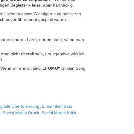
gen Begleiter – leise, aber hartnäckig.
all scheint etwas Wichtigeres zu passieren.
och bevor überhaupt gespielt wurde.
lich den inneren Lärm, der entsteht, wenn man
uss man nicht überall sein, um irgendwo wirklich
t.
 Wenn wir ehrlich sind.
„FOMO“
ist kein Song
,
igitale Überforderung
Einsamkeit trotz
,
,
,
t
Social Media Druck
Social Media Kritik