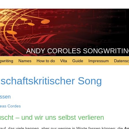
ANDY COROLES SONGWRITING - 
writing
Names
How to do
Vita
Guide
Impressum
Datensc
lschaftskritischer Song
assen
eas Cordes
cht – und wir uns selbst verlieren
auf, das viele kennen, aber nur wenige in Worte fassen können: die
An