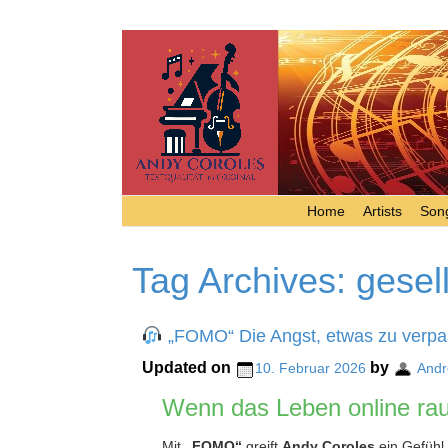
Home
Artists
Song
Tag Archives:
gesel
„FOMO“ Die Angst, etwas zu verp
Updated on
by
10. Februar 2026
Andr
Wenn das Leben online raus
Mit
„FOMO“
greift
Andy Coroles
ein Gefühl 