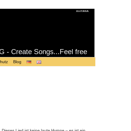
Create Songs...Feel free
hutz
Blog
 Dieses Lied ist keine laute Hymne – es ist ein