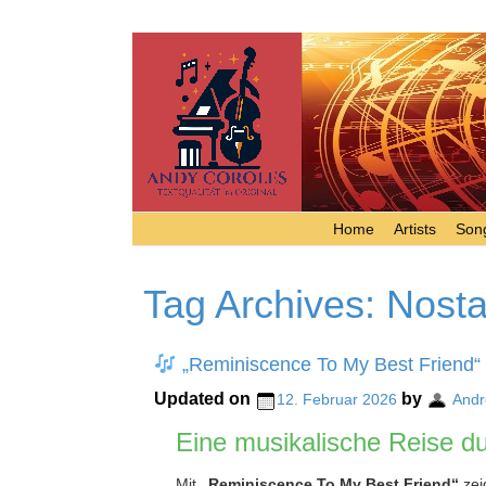
Home
Artists
Song
Tag Archives:
Nosta
„Reminiscence To My Best Friend“
Updated on
by
12. Februar 2026
Andr
Eine musikalische Reise du
Mit
„Reminiscence To My Best Friend“
zei