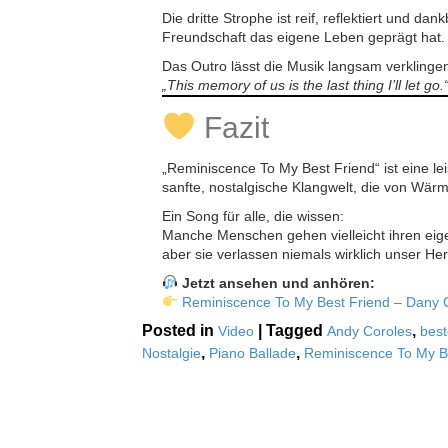
Die dritte Strophe ist reif, reflektiert und 
Freundschaft das eigene Leben geprägt hat.
Das Outro lässt die Musik langsam verklingen,
„This memory of us is the last thing I’ll let go.
Fazit
„Reminiscence To My Best Friend“ ist eine l
sanfte, nostalgische Klangwelt, die von Wär
Ein Song für alle, die wissen:
Manche Menschen gehen vielleicht ihren ei
aber sie verlassen niemals wirklich unser Her
Jetzt ansehen und anhören:
Reminiscence To My Best Friend – Dany 
Posted in
|
Tagged
,
Video
Andy Coroles
bes
,
,
Nostalgie
Piano Ballade
Reminiscence To My B