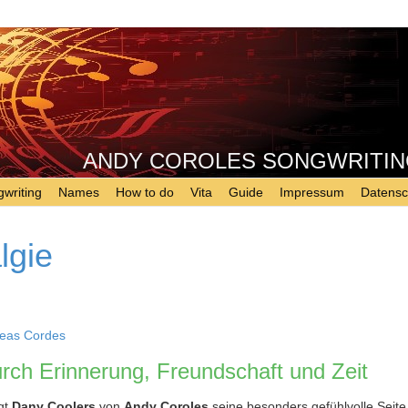
ANDY COROLES SONGWRITING - 
writing
Names
How to do
Vita
Guide
Impressum
Datensc
lgie
eas Cordes
rch Erinnerung, Freundschaft und Zeit
gt
Dany Coolers
von
Andy Coroles
seine besonders gefühlvolle Seite.