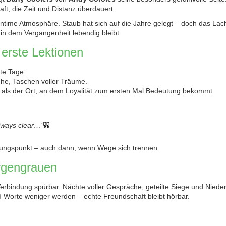
haft, die Zeit und Distanz überdauert.
e intime Atmosphäre. Staub hat sich auf die Jahre gelegt – doch das L
in dem Vergangenheit lebendig bleibt.
 erste Lektionen
te Tage:
iche, Taschen voller Träume.
 als der Ort, an dem Loyalität zum ersten Mal Bedeutung bekommt.
always clear…”
rungspunkt – auch dann, wenn Wege sich trennen.
rgengrauen
 Verbindung spürbar. Nächte voller Gespräche, geteilte Siege und Niede
d Worte weniger werden – echte Freundschaft bleibt hörbar.