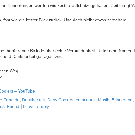
dankbar. Erinnerungen werden wie kostbare Schätze gehalten. Zeit bringt 
 fast wie ein letzter Blick zurück. Und doch bleibt etwas bestehen:
“
eise, berührende Ballade über echte Verbundenheit. Unter dem Namen D
me und Dankbarkeit getragen wird.
genen Weg –
z.
Coolers – YouTube
,
,
,
,
,
te Freunde
Dankbarkeit
Dany Coolers
emotionale Musik
Erinnerung
|
est Friend
Leave a reply