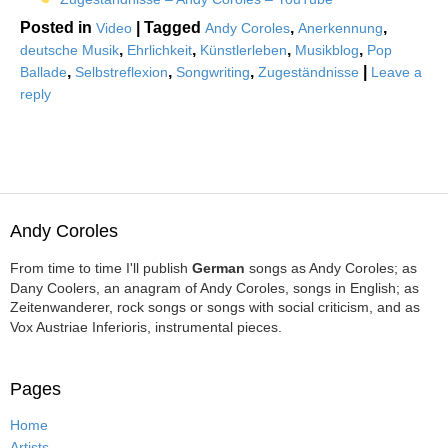
Posted in
|
Tagged
,
,
Video
Andy Coroles
Anerkennung
,
,
,
,
deutsche Musik
Ehrlichkeit
Künstlerleben
Musikblog
Pop
,
,
,
|
Ballade
Selbstreflexion
Songwriting
Zugeständnisse
Leave a
reply
Andy Coroles
From time to time I'll publish
German
songs as Andy Coroles; as
Dany Coolers, an anagram of Andy Coroles, songs in English; as
Zeitenwanderer, rock songs or songs with social criticism, and as
Vox Austriae Inferioris, instrumental pieces.
Pages
Home
Artists