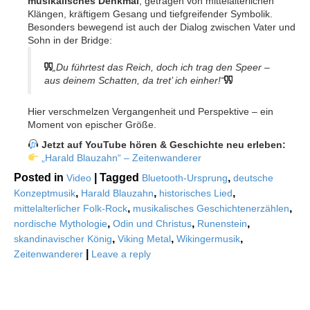
musikalisches Denkmal
, getragen von mittelalterlichen
Klängen, kräftigem Gesang und tiefgreifender Symbolik.
Besonders bewegend ist auch der Dialog zwischen Vater und
Sohn in der Bridge:
„Du führtest das Reich, doch ich trag den Speer –
aus deinem Schatten, da tret’ ich einher!“
Hier verschmelzen Vergangenheit und Perspektive – ein
Moment von epischer Größe.
Jetzt auf YouTube hören & Geschichte neu erleben:
„Harald Blauzahn“ – Zeitenwanderer
Posted in
|
Tagged
,
Video
Bluetooth-Ursprung
deutsche
,
,
,
Konzeptmusik
Harald Blauzahn
historisches Lied
,
,
mittelalterlicher Folk-Rock
musikalisches Geschichtenerzählen
,
,
,
nordische Mythologie
Odin und Christus
Runenstein
,
,
,
skandinavischer König
Viking Metal
Wikingermusik
|
Zeitenwanderer
Leave a reply