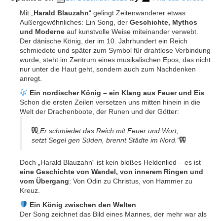
Mit „
Harald Blauzahn
“ gelingt Zeitenwanderer etwas
Außergewöhnliches: Ein Song, der
Geschichte, Mythos
und Moderne
auf kunstvolle Weise miteinander verwebt.
Der dänische König, der im 10. Jahrhundert ein Reich
schmiedete und später zum Symbol für drahtlose Verbindung
wurde, steht im Zentrum eines musikalischen Epos, das nicht
nur unter die Haut geht, sondern auch zum Nachdenken
anregt.
Ein nordischer König – ein Klang aus Feuer und Eis
Schon die ersten Zeilen versetzen uns mitten hinein in die
Welt der Drachenboote, der Runen und der Götter:
„Er schmiedet das Reich mit Feuer und Wort,
setzt Segel gen Süden, brennt Städte im Nord.“
Doch „Harald Blauzahn“ ist kein bloßes Heldenlied – es ist
eine Geschichte von Wandel, von innerem Ringen und
vom Übergang
: Von Odin zu Christus, von Hammer zu
Kreuz.
Ein König zwischen den Welten
Der Song zeichnet das Bild eines Mannes, der mehr war als