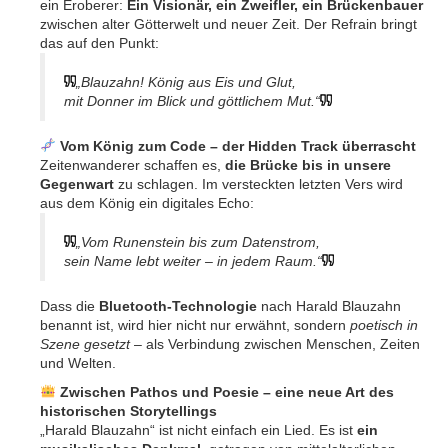
ein Eroberer:
Ein Visionär, ein Zweifler, ein Brückenbauer
zwischen alter Götterwelt und neuer Zeit. Der Refrain bringt
das auf den Punkt:
„Blauzahn! König aus Eis und Glut,
mit Donner im Blick und göttlichem Mut.“
Vom König zum Code – der Hidden Track überrascht
Zeitenwanderer schaffen es,
die Brücke bis in unsere
Gegenwart
zu schlagen. Im versteckten letzten Vers wird
aus dem König ein digitales Echo:
„Vom Runenstein bis zum Datenstrom,
sein Name lebt weiter – in jedem Raum.“
Dass die
Bluetooth-Technologie
nach Harald Blauzahn
benannt ist, wird hier nicht nur erwähnt, sondern
poetisch in
Szene gesetzt
– als Verbindung zwischen Menschen, Zeiten
und Welten.
Zwischen Pathos und Poesie – eine neue Art des
historischen Storytellings
„Harald Blauzahn“ ist nicht einfach ein Lied. Es ist
ein