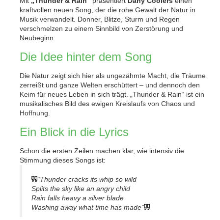
Mit
„Thunder & Rain“
präsentiert
Dany Coolers
einen
kraftvollen neuen Song, der die rohe Gewalt der Natur in
Musik verwandelt. Donner, Blitze, Sturm und Regen
verschmelzen zu einem Sinnbild von Zerstörung und
Neubeginn.
Die Idee hinter dem Song
Die Natur zeigt sich hier als ungezähmte Macht, die Träume
zerreißt und ganze Welten erschüttert – und dennoch den
Keim für neues Leben in sich trägt. „Thunder & Rain“ ist ein
musikalisches Bild des ewigen Kreislaufs von Chaos und
Hoffnung.
Ein Blick in die Lyrics
Schon die ersten Zeilen machen klar, wie intensiv die
Stimmung dieses Songs ist:
“Thunder cracks its whip so wild
Splits the sky like an angry child
Rain falls heavy a silver blade
Washing away what time has made”