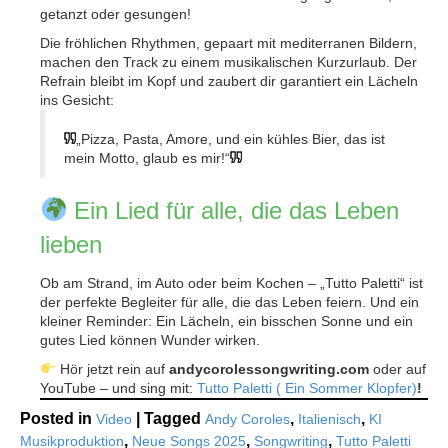
getanzt oder gesungen!
Die fröhlichen Rhythmen, gepaart mit mediterranen Bildern,
machen den Track zu einem musikalischen Kurzurlaub. Der
Refrain bleibt im Kopf und zaubert dir garantiert ein Lächeln
ins Gesicht:
„Pizza, Pasta, Amore, und ein kühles Bier, das ist
mein Motto, glaub es mir!“
Ein Lied für alle, die das Leben
lieben
Ob am Strand, im Auto oder beim Kochen – „Tutto Paletti“ ist
der perfekte Begleiter für alle, die das Leben feiern. Und ein
kleiner Reminder: Ein Lächeln, ein bisschen Sonne und ein
gutes Lied können Wunder wirken.
Hör jetzt rein auf
andycorolessongwriting.com
oder auf
YouTube – und sing mit:
Tutto Paletti ( Ein Sommer Klopfer)
!
Posted in
|
Tagged
,
,
Video
Andy Coroles
Italienisch
KI
,
,
,
Musikproduktion
Neue Songs 2025
Songwriting
Tutto Paletti