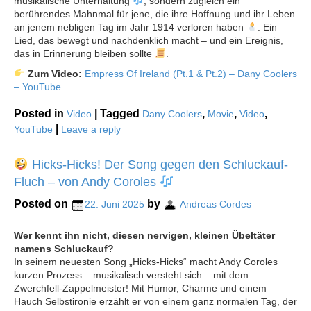
musikalische Unterhaltung
, sondern zugleich ein
berührendes Mahnmal für jene, die ihre Hoffnung und ihr Leben
an jenem nebligen Tag im Jahr 1914 verloren haben
. Ein
Lied, das bewegt und nachdenklich macht – und ein Ereignis,
das in Erinnerung bleiben sollte
.
Zum Video:
Empress Of Ireland (Pt.1 & Pt.2) – Dany Coolers
– YouTube
Posted in
|
Tagged
,
,
,
Video
Dany Coolers
Movie
Video
|
YouTube
Leave a reply
Hicks-Hicks! Der Song gegen den Schluckauf-
Fluch – von Andy Coroles
Posted on
by
22. Juni 2025
Andreas Cordes
Wer kennt ihn nicht, diesen nervigen, kleinen Übeltäter
namens Schluckauf?
In seinem neuesten Song „Hicks-Hicks“ macht Andy Coroles
kurzen Prozess – musikalisch versteht sich – mit dem
Zwerchfell-Zappelmeister! Mit Humor, Charme und einem
Hauch Selbstironie erzählt er von einem ganz normalen Tag, der