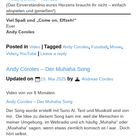
(Das Einverständnis eures Herzens braucht ihr nicht – einfach
abspielen und genießen!)
Viel Spaß und „Come on, Effzeh!“
Euer
Andy Coroles
Posted in
|
Tagged
,
,
,
Video
Andy Coroles
Fussball
Movie
,
|
Video
YouTube
Leave a reply
Andy Coroles – Der Muhaha Song
Updated on
by
15. Mai 2025
Andreas Cordes
Video von vor 8 Monaten.
Andy Coroles – Der Muhaha Song
Der Song wurde erstellt mit Suno AI. Text und Musikstil sind von
mir.. Die Idee zu diesem Song kam mir, weil die Menschen in
meiner Umgebung, im Webradio und ich häufig „Muhaha“ oder
„Muahaha“ sagen, wenn etwas ziemlich komisch ist / war.. Doch
hört selbst..