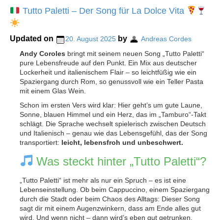
Tutto Paletti – Der Song für La Dolce Vita
Updated on
by
20. August 2025
Andreas Cordes
Andy Coroles
bringt mit seinem neuen Song „Tutto Paletti“
pure Lebensfreude auf den Punkt. Ein Mix aus deutscher
Lockerheit und italienischem Flair – so leichtfüßig wie ein
Spaziergang durch Rom, so genussvoll wie ein Teller Pasta
mit einem Glas Wein.
Schon im ersten Vers wird klar: Hier geht’s um gute Laune,
Sonne, blauen Himmel und ein Herz, das im „Tamburo“-Takt
schlägt. Die Sprache wechselt spielerisch zwischen Deutsch
und Italienisch – genau wie das Lebensgefühl, das der Song
transportiert:
leicht, lebensfroh und unbeschwert.
Was steckt hinter „Tutto Paletti“?
„Tutto Paletti“ ist mehr als nur ein Spruch – es ist eine
Lebenseinstellung. Ob beim Cappuccino, einem Spaziergang
durch die Stadt oder beim Chaos des Alltags: Dieser Song
sagt dir mit einem Augenzwinkern, dass am Ende alles gut
wird. Und wenn nicht – dann wird’s eben gut getrunken,