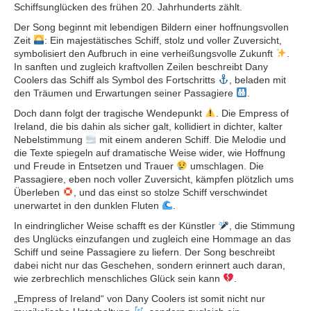
Schiffsunglücken des frühen 20. Jahrhunderts zählt.
Der Song beginnt mit lebendigen Bildern einer hoffnungsvollen
Zeit
: Ein majestätisches Schiff, stolz und voller Zuversicht,
symbolisiert den Aufbruch in eine verheißungsvolle Zukunft
.
In sanften und zugleich kraftvollen Zeilen beschreibt Dany
Coolers das Schiff als Symbol des Fortschritts
, beladen mit
den Träumen und Erwartungen seiner Passagiere
.
Doch dann folgt der tragische Wendepunkt
. Die Empress of
Ireland, die bis dahin als sicher galt, kollidiert in dichter, kalter
Nebelstimmung
mit einem anderen Schiff. Die Melodie und
die Texte spiegeln auf dramatische Weise wider, wie Hoffnung
und Freude in Entsetzen und Trauer
umschlagen. Die
Passagiere, eben noch voller Zuversicht, kämpfen plötzlich ums
Überleben
, und das einst so stolze Schiff verschwindet
unerwartet in den dunklen Fluten
.
In eindringlicher Weise schafft es der Künstler
, die Stimmung
des Unglücks einzufangen und zugleich eine Hommage an das
Schiff und seine Passagiere zu liefern. Der Song beschreibt
dabei nicht nur das Geschehen, sondern erinnert auch daran,
wie zerbrechlich menschliches Glück sein kann
.
„Empress of Ireland“ von Dany Coolers ist somit nicht nur