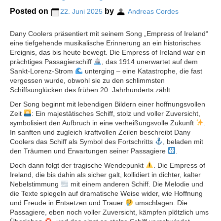
Posted on
by
22. Juni 2025
Andreas Cordes
Dany Coolers präsentiert mit seinem Song „Empress of Ireland“
eine tiefgehende musikalische Erinnerung an ein historisches
Ereignis, das bis heute bewegt. Die Empress of Ireland war ein
prächtiges Passagierschiff
, das 1914 unerwartet auf dem
Sankt-Lorenz-Strom
unterging – eine Katastrophe, die fast
vergessen wurde, obwohl sie zu den schlimmsten
Schiffsunglücken des frühen 20. Jahrhunderts zählt.
Der Song beginnt mit lebendigen Bildern einer hoffnungsvollen
Zeit
: Ein majestätisches Schiff, stolz und voller Zuversicht,
symbolisiert den Aufbruch in eine verheißungsvolle Zukunft
.
In sanften und zugleich kraftvollen Zeilen beschreibt Dany
Coolers das Schiff als Symbol des Fortschritts
, beladen mit
den Träumen und Erwartungen seiner Passagiere
.
Doch dann folgt der tragische Wendepunkt
. Die Empress of
Ireland, die bis dahin als sicher galt, kollidiert in dichter, kalter
Nebelstimmung
mit einem anderen Schiff. Die Melodie und
die Texte spiegeln auf dramatische Weise wider, wie Hoffnung
und Freude in Entsetzen und Trauer
umschlagen. Die
Passagiere, eben noch voller Zuversicht, kämpfen plötzlich ums