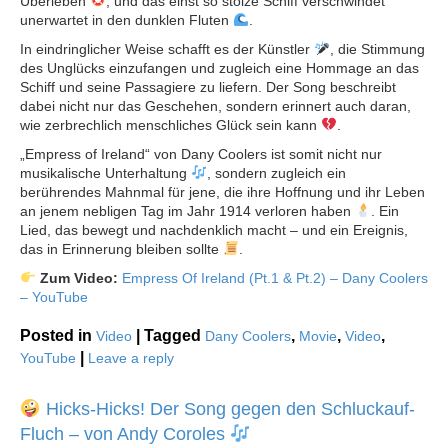
Überleben
, und das einst so stolze Schiff verschwindet
unerwartet in den dunklen Fluten
.
In eindringlicher Weise schafft es der Künstler
, die Stimmung
des Unglücks einzufangen und zugleich eine Hommage an das
Schiff und seine Passagiere zu liefern. Der Song beschreibt
dabei nicht nur das Geschehen, sondern erinnert auch daran,
wie zerbrechlich menschliches Glück sein kann
.
„Empress of Ireland“ von Dany Coolers ist somit nicht nur
musikalische Unterhaltung
, sondern zugleich ein
berührendes Mahnmal für jene, die ihre Hoffnung und ihr Leben
an jenem nebligen Tag im Jahr 1914 verloren haben
. Ein
Lied, das bewegt und nachdenklich macht – und ein Ereignis,
das in Erinnerung bleiben sollte
.
Zum Video:
Empress Of Ireland (Pt.1 & Pt.2) – Dany Coolers
– YouTube
Posted in
|
Tagged
,
,
,
Video
Dany Coolers
Movie
Video
|
YouTube
Leave a reply
Hicks-Hicks! Der Song gegen den Schluckauf-
Fluch – von Andy Coroles