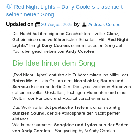
Red Night Lights – Dany Coolers präsentiert
seinen neuen Song
Updated on
by
20. August 2025
Andreas Cordes
Die Nacht hat ihre eigenen Geschichten – voller Glanz,
Geheimnisse und verführerischer Schatten. Mit
„Red Night
Lights“
bringt
Dany Coolers
seinen neuesten Song auf
YouTube, geschrieben von
Andy Coroles
.
Die Idee hinter dem Song
„Red Night Lights“ entführt die Zuhörer mitten ins Milieu der
Roten Meile
– ein Ort, an dem
Neonlichter, Rauch und
Sehnsucht
ineinanderfließen. Die Lyrics zeichnen Bilder von
geheimnisvollen Gestalten, flüchtigen Momenten und einer
Welt, in der Fantasie und Realität verschwimmen.
Das Werk verbindet
poetische Tiefe
mit einem
samtig-
dunklen Sound
, der die Atmosphäre der Nacht perfekt
einfängt.
Wie immer stammen
Songidee und Lyrics aus der Feder
von Andy Coroles
– Songwriting by © Andy Coroles.