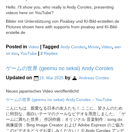
Hello, I’ll show you, who really is Andy Coroles, presenting
videos here on YouTube?
Bilder mit Unterstützung von Pixabay und KI-Bild-erstellen.de
Pictures shown here with supports from pixabay and KI-Bild-
erstelle.de
Posted in
|
Tagged
,
,
,
Video
Andy Coroles
Movie
Video
wer
,
|
ist das
YouTube
2
Replies
ゲームの世界 (geemu no sekai) Andy Coroles
Updated on
by
15. Mai 2025
Andreas Cordes
Neues japanisches Video veröffentlicht!
ゲームの世界 (geemu no sekai) Andy Coroles – YouTube
こんにちは、親愛なる日本の友人たち！ ここに、皆さんのため
に特別な、面白いテーマのクールなビデオを用意しました。「ゲ
ームに満ちた世界」 作詞作曲：オリジナル 音楽制作：song.do
画像提供：Bing Image Creator および Adobe Express のご協力
このビデオをどうぞお楽しみください！ © Andy Coroles アンデ