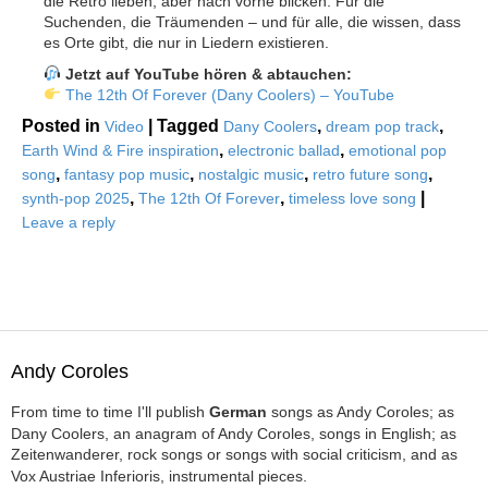
die Retro lieben, aber nach vorne blicken. Für die
Suchenden, die Träumenden – und für alle, die wissen, dass
es Orte gibt, die nur in Liedern existieren.
Jetzt auf YouTube hören & abtauchen:
The 12th Of Forever (Dany Coolers) – YouTube
Posted in
|
Tagged
,
,
Video
Dany Coolers
dream pop track
,
,
Earth Wind & Fire inspiration
electronic ballad
emotional pop
,
,
,
,
song
fantasy pop music
nostalgic music
retro future song
,
,
|
synth-pop 2025
The 12th Of Forever
timeless love song
Leave a reply
Andy Coroles
From time to time I'll publish
German
songs as Andy Coroles; as
Dany Coolers, an anagram of Andy Coroles, songs in English; as
Zeitenwanderer, rock songs or songs with social criticism, and as
Vox Austriae Inferioris, instrumental pieces.