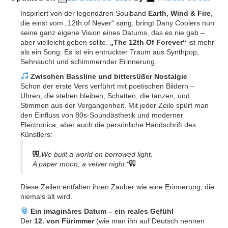
Inspiriert von der legendären Soulband
Earth, Wind & Fire
,
die einst vom „12th of Never“ sang, bringt Dany Coolers nun
seine ganz eigene Vision eines Datums, das es nie gab –
aber vielleicht geben sollte.
„The 12th Of Forever“
ist mehr
als ein Song: Es ist ein entrückter Traum aus Synthpop,
Sehnsucht und schimmernder Erinnerung.
Zwischen Bassline und bittersüßer Nostalgie
Schon der erste Vers verführt mit poetischen Bildern –
Uhren, die stehen bleiben, Schatten, die tanzen, und
Stimmen aus der Vergangenheit. Mit jeder Zeile spürt man
den Einfluss von 80s-Soundästhetik und moderner
Electronica, aber auch die persönliche Handschrift des
Künstlers:
„We built a world on borrowed light.
A paper moon, a velvet night.“
Diese Zeilen entfalten ihren Zauber wie eine Erinnerung, die
niemals alt wird.
Ein imaginäres Datum – ein reales Gefühl
Der
12. von Fürimmer
(wie man ihn auf Deutsch nennen