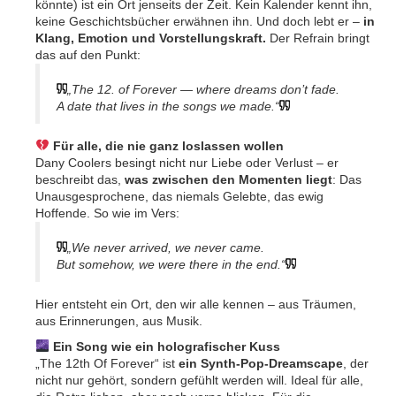
könnte) ist ein Ort jenseits der Zeit. Kein Kalender kennt ihn,
keine Geschichtsbücher erwähnen ihn. Und doch lebt er –
in
Klang, Emotion und Vorstellungskraft.
Der Refrain bringt
das auf den Punkt:
„The 12. of Forever — where dreams don’t fade.
A date that lives in the songs we made.“
Für alle, die nie ganz loslassen wollen
Dany Coolers besingt nicht nur Liebe oder Verlust – er
beschreibt das,
was zwischen den Momenten liegt
: Das
Unausgesprochene, das niemals Gelebte, das ewig
Hoffende. So wie im Vers:
„We never arrived, we never came.
But somehow, we were there in the end.“
Hier entsteht ein Ort, den wir alle kennen – aus Träumen,
aus Erinnerungen, aus Musik.
Ein Song wie ein holografischer Kuss
„The 12th Of Forever“ ist
ein Synth-Pop-Dreamscape
, der
nicht nur gehört, sondern gefühlt werden will. Ideal für alle,