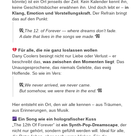
könnte) ist ein Ort jenseits der Zeit. Kein Kalender kennt ihn,
keine Geschichtsbücher erwähnen ihn. Und doch lebt er –
in
Klang, Emotion und Vorstellungskraft.
Der Refrain bringt
das auf den Punkt:
„The 12. of Forever — where dreams don’t fade.
A date that lives in the songs we made.“
Für alle, die nie ganz loslassen wollen
Dany Coolers besingt nicht nur Liebe oder Verlust – er
beschreibt das,
was zwischen den Momenten liegt
: Das
Unausgesprochene, das niemals Gelebte, das ewig
Hoffende. So wie im Vers:
„We never arrived, we never came.
But somehow, we were there in the end.“
Hier entsteht ein Ort, den wir alle kennen – aus Träumen,
aus Erinnerungen, aus Musik.
Ein Song wie ein holografischer Kuss
„The 12th Of Forever“ ist
ein Synth-Pop-Dreamscape
, der
nicht nur gehört, sondern gefühlt werden will. Ideal für alle,