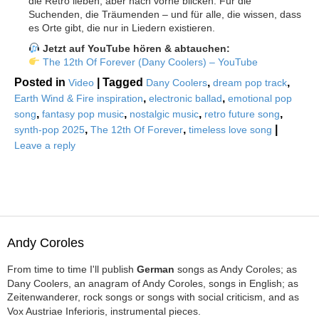
die Retro lieben, aber nach vorne blicken. Für die
Suchenden, die Träumenden – und für alle, die wissen, dass
es Orte gibt, die nur in Liedern existieren.
Jetzt auf YouTube hören & abtauchen:
The 12th Of Forever (Dany Coolers) – YouTube
Posted in
|
Tagged
,
,
Video
Dany Coolers
dream pop track
,
,
Earth Wind & Fire inspiration
electronic ballad
emotional pop
,
,
,
,
song
fantasy pop music
nostalgic music
retro future song
,
,
|
synth-pop 2025
The 12th Of Forever
timeless love song
Leave a reply
Andy Coroles
From time to time I'll publish
German
songs as Andy Coroles; as
Dany Coolers, an anagram of Andy Coroles, songs in English; as
Zeitenwanderer, rock songs or songs with social criticism, and as
Vox Austriae Inferioris, instrumental pieces.