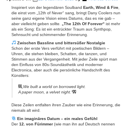
Inspiriert von der legendären Soulband
Earth, Wind & Fire
,
die einst vom „12th of Never“ sang, bringt Dany Coolers nun
seine ganz eigene Vision eines Datums, das es nie gab –
aber vielleicht geben sollte.
„The 12th Of Forever“
ist mehr
als ein Song: Es ist ein entrückter Traum aus Synthpop,
Sehnsucht und schimmernder Erinnerung.
Zwischen Bassline und bittersüßer Nostalgie
Schon der erste Vers verführt mit poetischen Bildern –
Uhren, die stehen bleiben, Schatten, die tanzen, und
Stimmen aus der Vergangenheit. Mit jeder Zeile spürt man
den Einfluss von 80s-Soundästhetik und moderner
Electronica, aber auch die persönliche Handschrift des
Künstlers:
„We built a world on borrowed light.
A paper moon, a velvet night.“
Diese Zeilen entfalten ihren Zauber wie eine Erinnerung, die
niemals alt wird.
Ein imaginäres Datum – ein reales Gefühl
Der
12. von Fürimmer
(wie man ihn auf Deutsch nennen