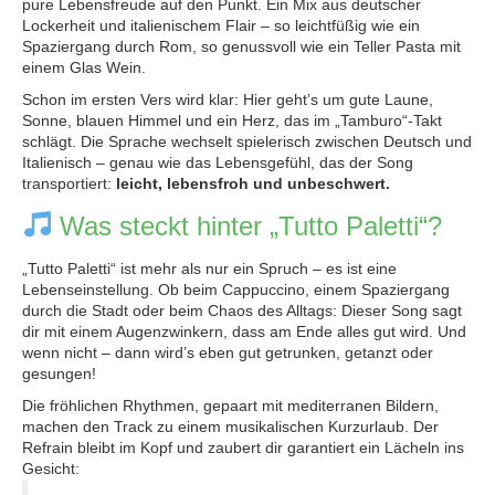
pure Lebensfreude auf den Punkt. Ein Mix aus deutscher
Lockerheit und italienischem Flair – so leichtfüßig wie ein
Spaziergang durch Rom, so genussvoll wie ein Teller Pasta mit
einem Glas Wein.
Schon im ersten Vers wird klar: Hier geht’s um gute Laune,
Sonne, blauen Himmel und ein Herz, das im „Tamburo“-Takt
schlägt. Die Sprache wechselt spielerisch zwischen Deutsch und
Italienisch – genau wie das Lebensgefühl, das der Song
transportiert:
leicht, lebensfroh und unbeschwert.
Was steckt hinter „Tutto Paletti“?
„Tutto Paletti“ ist mehr als nur ein Spruch – es ist eine
Lebenseinstellung. Ob beim Cappuccino, einem Spaziergang
durch die Stadt oder beim Chaos des Alltags: Dieser Song sagt
dir mit einem Augenzwinkern, dass am Ende alles gut wird. Und
wenn nicht – dann wird’s eben gut getrunken, getanzt oder
gesungen!
Die fröhlichen Rhythmen, gepaart mit mediterranen Bildern,
machen den Track zu einem musikalischen Kurzurlaub. Der
Refrain bleibt im Kopf und zaubert dir garantiert ein Lächeln ins
Gesicht: